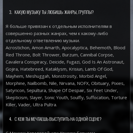
КАКУЮ МУЗЫКУ ТЫ ЛЮБИШЬ: ЖАНРЫ, ГРУППЫ?
Я больше привязан к отдельным исполнителям в
совершенно разных жанрах, чем к какому-либо
отдельному ответвлению музыки.
Acrostichon, Amon Amarth, Apocalyptica, Behemoth, Blood
Red Throne, Bolt Thrower, Burzum, Cannibal Corpse,
Cavalera Conspiracy, Deicide, Fugazi, God Is An Astronaut,
Gojira, Hatebreed, Kataklysm, Krisiun, Lamb Of God,
Mayhem, Meshuggah, Monstrosity, Morbid Angel,
Morphine, Nailbomb, Nile, Nirvana, NOFX, Obituary, Pixies,
Satyricon, Sepultura, Shape Of Despair, Six Feet Under,
Skepticism, Slayer, Sonic Youth, Soulfly, Suffocation, Torture
Killer, Vader, Ultra Pultra.
С КЕМ ТЫ МЕЧТАЕШЬ ВЫСТУПИТЬ НА ОДНОЙ СЦЕНЕ?
С Максом Кавалерой или Крисом Барнсом.